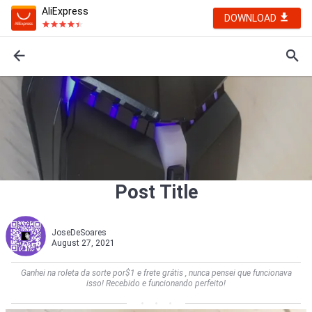
AliExpress
DOWNLOAD
Post Title
JoseDeSoares
August 27, 2021
Ganhei na roleta da sorte por$1 e frete grátis , nunca pensei que funcionava
isso! Recebido e funcionando perfeito!