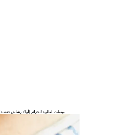
وصلت الطلبية للجزائر (أولاد رشاش خنشلة) في ضرف 30 يوم! وهي في حالة جيدة و تعمل بشكل جيد ممتازة لقصر السمع.