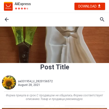
AliExpress
DOWNLOAD
Post Title
ae331954_U_2820156572
August 28, 2021
Форма пришла в срок.С продавцом не общалась.Форма соответствует
описанию.Товар и продавца рекомендую.