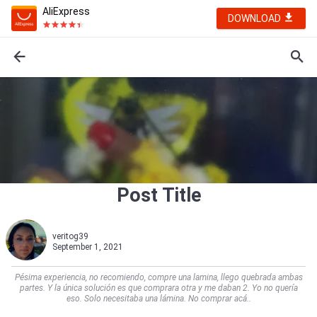
AliExpress
DOWNLOAD
Post Title
veritog39
September 1, 2021
Pésima experiencia, no recomiendo, compre una lamina, llego quebrada ambas
partes. Y la única solución es que comprara otra y me daban 2. Yo no quería
eso. Solo necesitaba una lámina. No comprar acá..