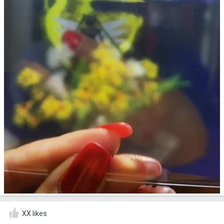
XX likes