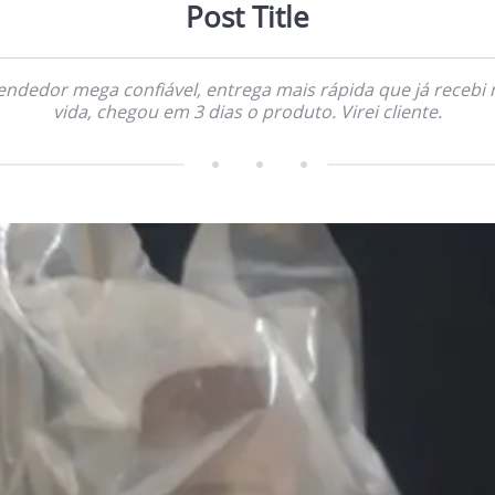
Post Title
endedor mega confiável, entrega mais rápida que já recebi 
vida, chegou em 3 dias o produto. Virei cliente.