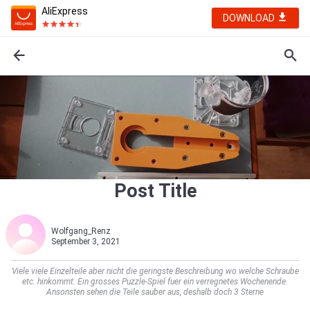
AliExpress
DOWNLOAD
Post Title
Wolfgang_Renz
September 3, 2021
Viele viele Einzelteile aber nicht die geringste Beschreibung wo welche Schraube
etc. hinkommt. Ein grosses Puzzle-Spiel fuer ein verregnetes Wochenende.
Ansonsten sehen die Teile sauber aus, deshalb doch 3 Sterne