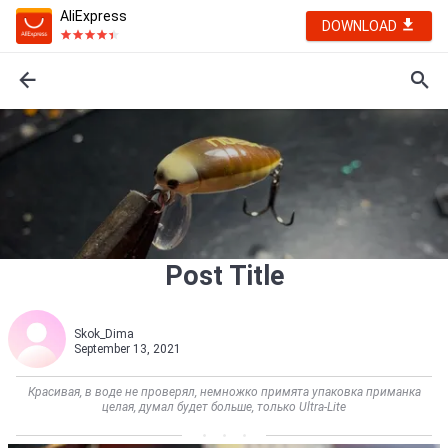
AliExpress
DOWNLOAD
Post Title
Skok_Dima
September 13, 2021
Красивая, в воде не проверял, немножко примята упаковка приманка
целая, думал будет больше, только Ultra-Lite