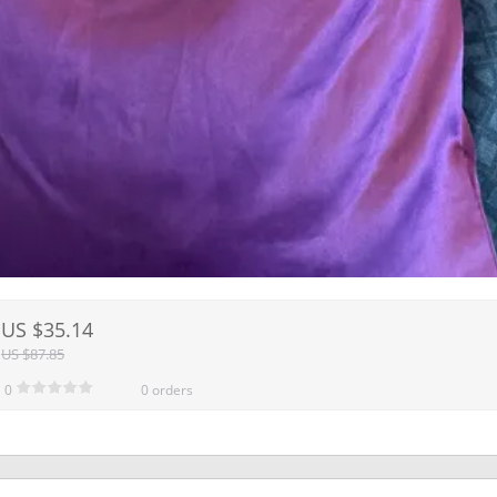
US $35.14
US $87.85
0
0 orders