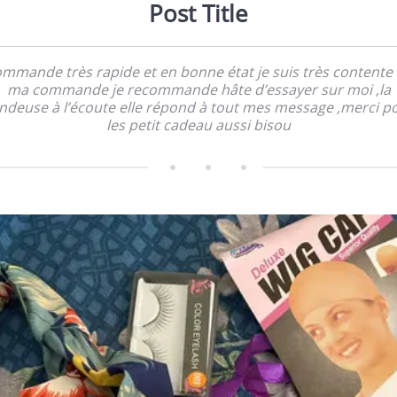
Post Title
mmande très rapide et en bonne état je suis très contente
ma commande je recommande hâte d’essayer sur moi ,la
ndeuse à l’écoute elle répond à tout mes message ,merci p
les petit cadeau aussi bisou