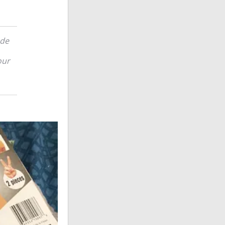
 de
our