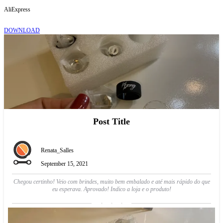
AliExpress
DOWNLOAD
Post Title
Renata_Salles
September 15, 2021
Chegou certinho! Veio com brindes, muito bem embalado e até mais rápido do que
eu esperava. Aprovado! Indico a loja e o produto!