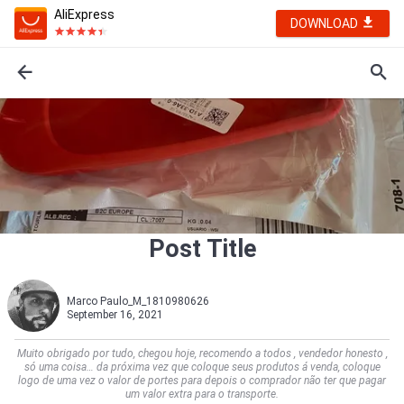
AliExpress
DOWNLOAD
Post Title
Marco Paulo_M_1810980626
September 16, 2021
Muito obrigado por tudo, chegou hoje, recomendo a todos , vendedor honesto ,
só uma coisa… da próxima vez que coloque seus produtos á venda, coloque
logo de uma vez o valor de portes para depois o comprador não ter que pagar
um valor extra para o transporte.