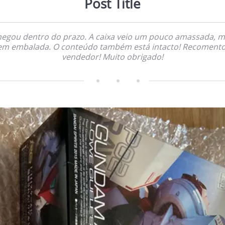
Post Title
egou dentro do prazo. A caixa veio um pouco amassada, 
em embalada. O conteúdo também está intacto! Recomento
vendedor! Muito obrigado!