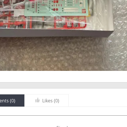
nts (
0
)
Likes (
0
)