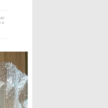
mas
 o