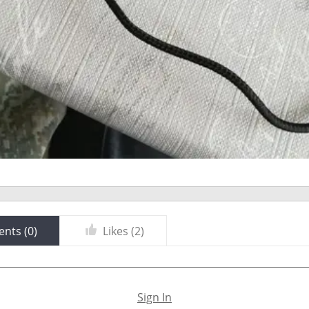
nts (
0
)
Likes (
2
)
Sign In