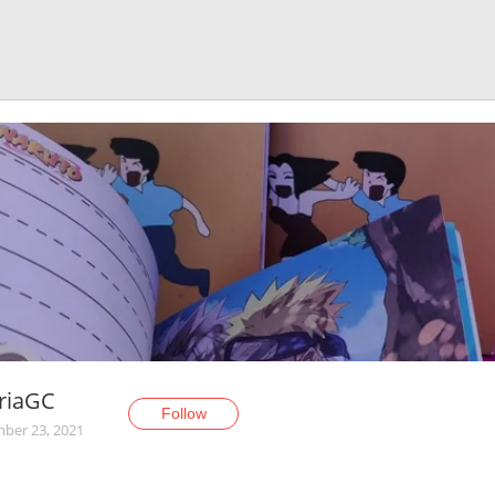
riaGC
Follow
ber 23, 2021