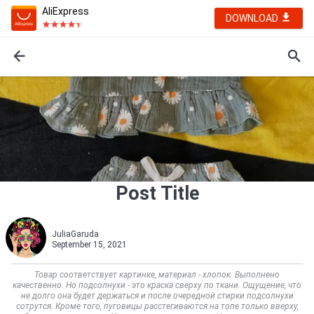
AliExpress
DOWNLOAD
Post Title
JuliaGaruda
September 15, 2021
Товар соответствует картинке, материал - хлопок. Выполнено
качественно. Но подсолнухи - это краска сверху по ткани. Ощущение, что
не долго она будет держаться и после очередной стирки подсолнухи
сотрутся. Кроме того, пуговицы расстегиваются на топе только вверху,