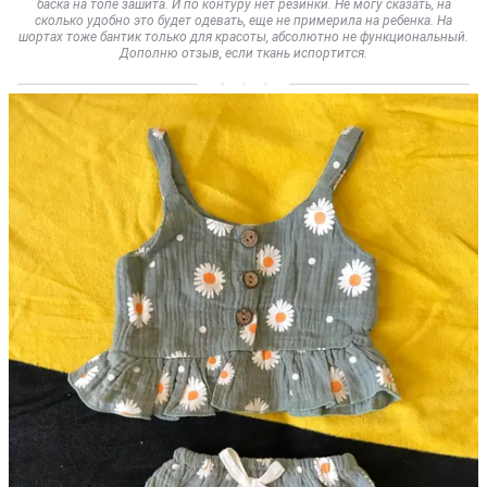
баска на топе зашита. И по контуру нет резинки. Не могу сказать, на
сколько удобно это будет одевать, еще не примерила на ребенка. На
шортах тоже бантик только для красоты, абсолютно не функциональный.
Дополню отзыв, если ткань испортится.