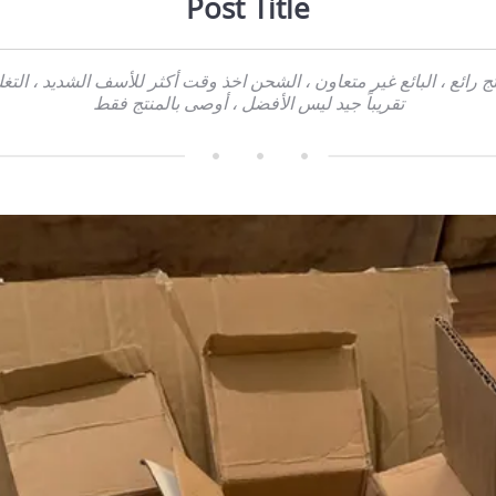
Post Title
تج رائع ، البائع غير متعاون ، الشحن اخذ وقت أكثر للأسف الشديد ، التغ
تقريباً جيد ليس الأفضل ، أوصى بالمنتج فقط