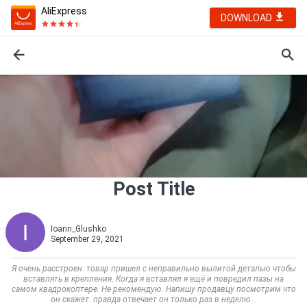
AliExpress
DOWNLOAD
Post Title
Ioann_Glushko
September 29, 2021
Я очень расстроен. товар пришел с неправильно вылитой деталью чтобы
вставлять в крепления. Когда я вставлял я ещё и повредил пазы на
самом квадрокоптере. Не рекомендую. Напишу продавцу посмотрим что
он скажет. правда отвечает он только раз в неделю...