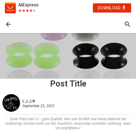
AliExpress
DOWNLOAD
Post Title
E_D_E®
September 22, 2021
Guter Preis und i.O. - gute Qualität. Hier und da fehlt mal etwas Material am
Außenring. Kommt wohl von der Gussform. Ansonsten schneller Lieferung. Kann
ich empfehlen✔