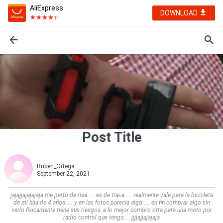
AliExpress
DOWNLOAD
Post Title
Ruben_Ortega
September 22, 2021
jajajjajajajaja me parto de risa..... es de traca..... realmente vale para la bicicleta
de mi hija de 4 años..... y en las fotos parecia algo..... en fin comprar algo sin
verlo fisicamente tiene sus riesgos, a lo mejor compro otra para una moto por
radio control que tengo.... jjjjajjajajaja