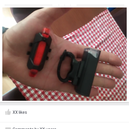
XX likes