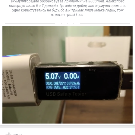
акумулятора,але розраховував принаймні на 3000mAh. Аліекспрес
повернув лише 6 з 7 доларів. Це звісно добре, але акумулятором все
одно користуватись не буду, бо він тримає лише кілька годин, тож
втратив гроші і час.