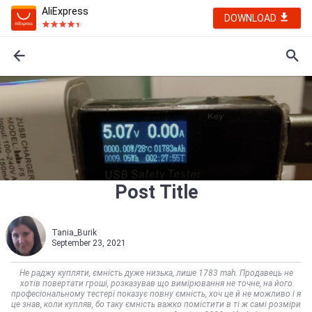
AliExpress
DOWNLOAD
Post Title
Tania_Burik
September 23, 2021
Не раджу купляти, ємність дуже низька, лише 1783 mah. Продавець не
хотів повертати гроші, розказував що вимірювання не точне, на його
професіональному тестері показує повну ємність, хоч це й не можливо і я
це знав, коли купляв, бо таку ємність важко помістити в ті ж самі розміри