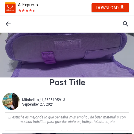
AliExpress
DOWNLOAD
Post Title
Miisheliita_U_2635195913
September 27, 2021
El estuche es mejor de lo que pensaba ,muy amplio , de buen material, y con
muchos bolsillos para guardar pinturas, bolis,rotuladores, etc