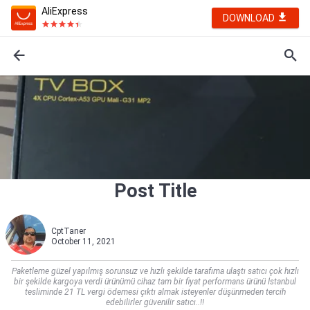
AliExpress
DOWNLOAD
Post Title
CptTaner
October 11, 2021
Paketleme güzel yapılmış sorunsuz ve hızlı şekilde tarafıma ulaştı satıcı çok hızlı
bir şekilde kargoya verdi ürünümü cihaz tam bir fiyat performans ürünü İstanbul
tesliminde 21 TL vergi ödemesi çıktı almak isteyenler düşünmeden tercih
edebilirler güvenilir satıcı..!!