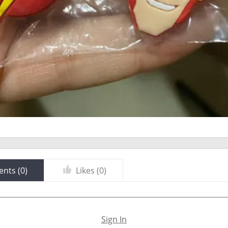
nts (
0
)
Likes (
0
)
Sign In