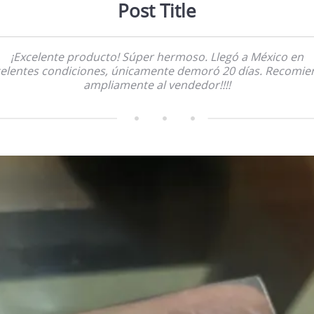
Post Title
¡Excelente producto! Súper hermoso. Llegó a México en
elentes condiciones, únicamente demoró 20 días. Recomi
ampliamente al vendedor!!!!