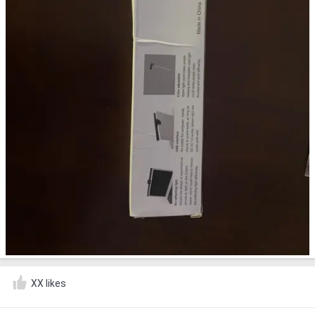
XX likes