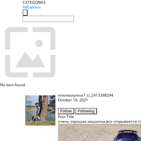
CATEGORIAS
AliExpress
No item found
nmonastyreva7_U_2913398294
October 16, 2021
Follow
Following
Post Title
очень хорошая машинка,все открывается го