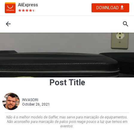
AliExpress
DOWNLOAD
Post Title
INVASORI
October 26, 2021
Não é o melhor modelo de Gaffer, mas serve para marcação de equipamentos.
Não aconselho para marcação de palco pois reage pouco a luz que temos em
eventos.