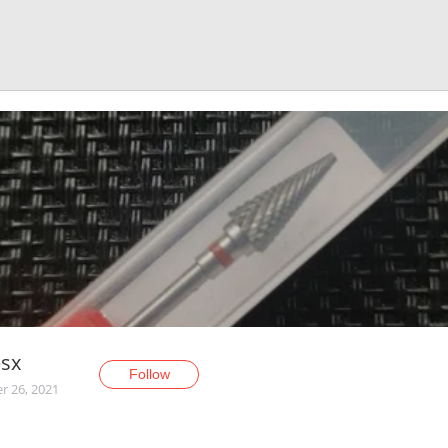
psx
Follow
r 26, 2021