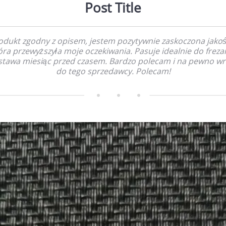
Post Title
odukt zgodny z opisem, jestem pozytywnie zaskoczona jakoś
óra przewyższyła moje oczekiwania. Pasuje idealnie do frezar
tawa miesiąc przed czasem. Bardzo polecam i na pewno w
do tego sprzedawcy. Polecam!