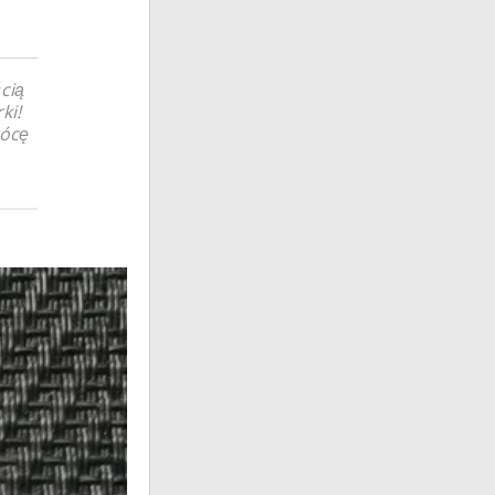
cią
ki!
rócę