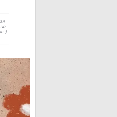
кая
 но
ю :)