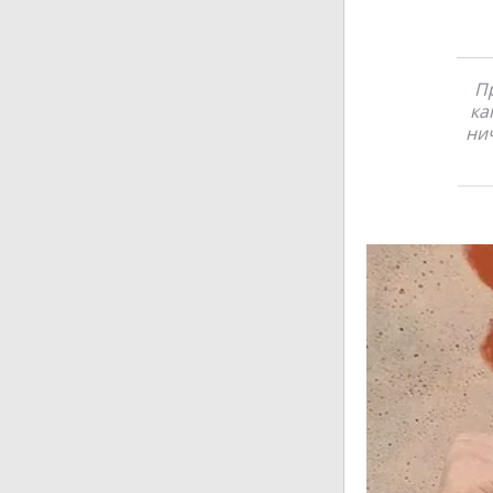
Пр
ка
нич