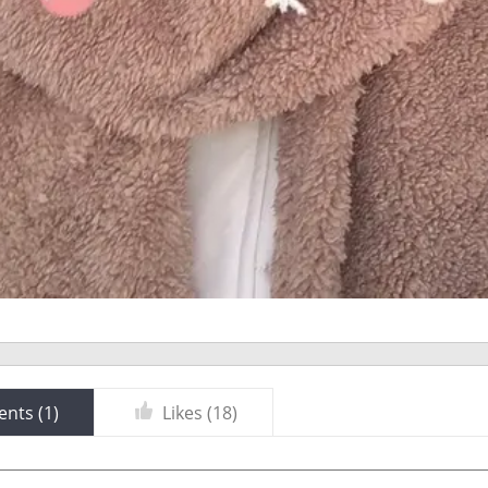
nts (
1
)
Likes (
18
)