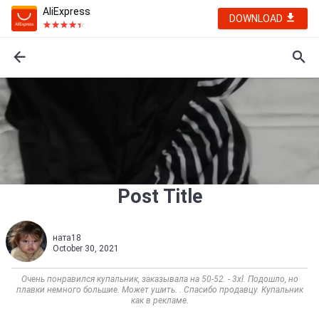
AliExpress
DOWNLOAD
Post Title
ната18
October 30, 2021
Очень понравился купальник, заказывала на 50-52. - 3xl. Подошло, но
плавки немного большие. Может ушить. . Спасибо продавцу. Купальник
как в рекламе.    