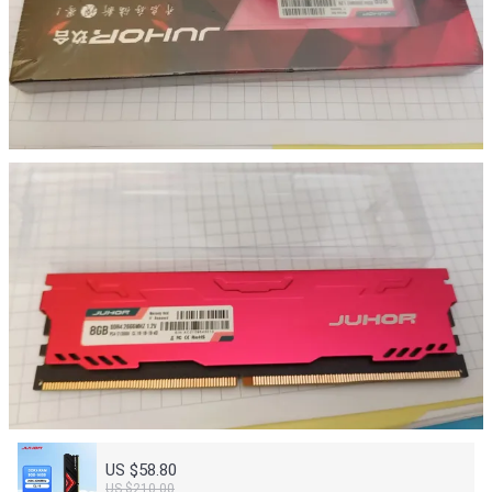
US $58.80
US $210.00