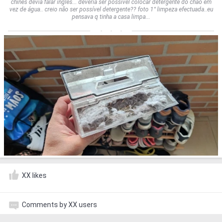
chinês devia falar inglês... deveria ser possível colocar detergente do chão em
vez de água.. creio não ser possível detergente?? foto 1° limpeza efectuada..eu
pensava q tinha a casa limpa...
XX likes
Comments by XX users