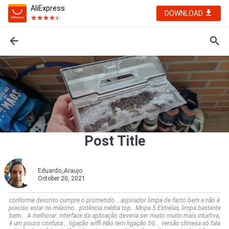
AliExpress
DOWNLOAD
Post Title
Eduardo_Araujo
October 20, 2021
conforme descrito cumpre o prometido... aspirador limpa de facto bem e não é
preciso estar no máximo.. potência média top.. Mopa 5 Estrelas, limpa bastente
bem... A melhorar: interface da aplicação deveria ser muito muito mais intuitiva,
é um pouco confusa... ligação wiffi Não tem ligação 5G... versão chinesa só fala