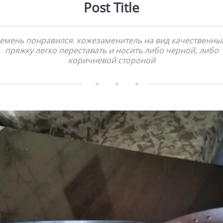
Post Title
емень понравился. кожезаменитель на вид качественны
пряжку легко переставать и носить либо черной, либо
коричневой стороной