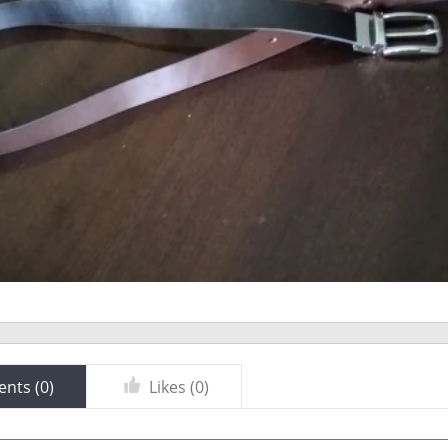
nts (
0
)
Likes (
0
)