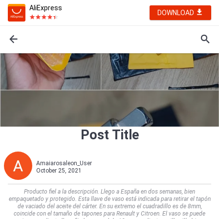
AliExpress
DOWNLOAD
Post Title
Amaiarosaleon_User
October 25, 2021
Producto fiel a la descripción. Llego a España en dos semanas, bien
empaquetado y protegido. Esta llave de vaso está indicada para retirar el tapón
de vaciado del aceite del cárter. En su extremo el cuadradillo es de 8mm,
coincide con el tamaño de tapones para Renault y Citroen. El vaso se puede