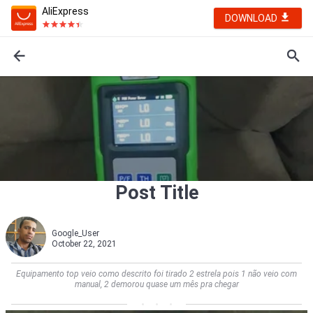
AliExpress
DOWNLOAD
Post Title
Google_User
October 22, 2021
Equipamento top veio como descrito foi tirado 2 estrela pois 1 não veio com
manual, 2 demorou quase um mês pra chegar