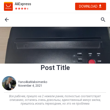
AliExpress
DOWNLOAD
Post Title
Yano4kaMaksimenko
November 4, 2021
Все рабочее, пришло на 2 нежели ранее, полностью соответствует
описанию, остались очень довольны, единственный минус вилка,
пришлось искать переходник, но это не проблема