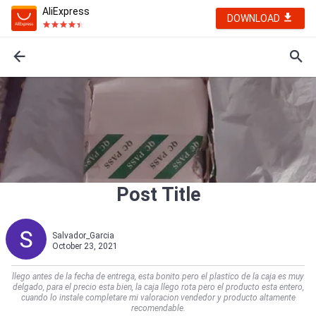
AliExpress
DOWNLOAD
Post Title
Salvador_Garcia
October 23, 2021
llego antes de la fecha de entrega, esta bonito pero el plastico de la caja es muy
delgado, para el precio esta bien, la caja llego rota pero el producto esta entero,
cuando lo instale completare mi valoracion vendedor y producto altamente
recomendable.