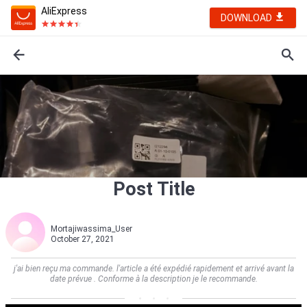
AliExpress
DOWNLOAD
Post Title
Mortajiwassima_User
October 27, 2021
j'ai bien reçu ma commande. l'article a été expédié rapidement et arrivé avant la
date prévue . Conforme à la description je le recommande.