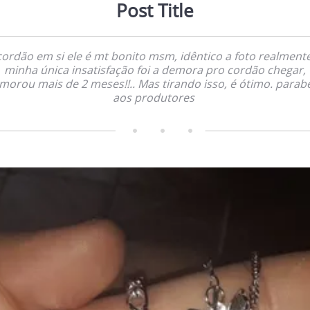
Post Title
cordão em si ele é mt bonito msm, idêntico a foto realmente
minha única insatisfação foi a demora pro cordão chegar,
morou mais de 2 meses!!.. Mas tirando isso, é ótimo. parab
aos produtores     