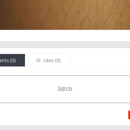
nts (
0
)
Likes (
0
)
Sign In