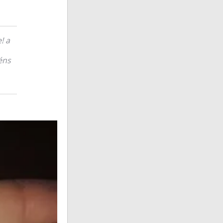
! a
éns