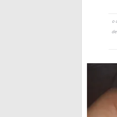
o 
de