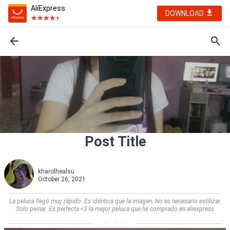
AliExpress
DOWNLOAD
Post Title
kharolhealsu
October 26, 2021
La peluca llegó muy rápido. Es idéntica que la imagen. No es necesario estilizar.
Solo peinar. Es perfecta <3 la mejor peluca que he comprado en aliexpress