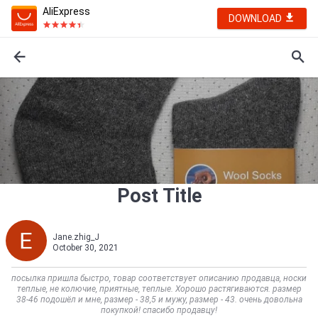
AliExpress
DOWNLOAD
Post Title
Jane.zhig_J
October 30, 2021
посылка пришла быстро, товар соответствует описанию продавца, носки
теплые, не колючие, приятные, теплые. Хорошо растягиваются. размер
38-46 подошёл и мне, размер - 38,5 и мужу, размер - 43. очень довольна
покупкой! спасибо продавцу!