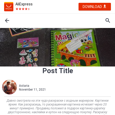
AliExpress
DOWNLOAD
Post Title
Astaria
November 11, 2021
Давно смотрела на эти чудо-раскраски с водным маркером. Картинки
яркие. Как раскрасишь, то раскрашенная картинка исчезает через 20
минут примерно. Продавец положил в подарок картинку-царапку
двустороннюю; наклейки и купон на следующую покупку. Раскраску