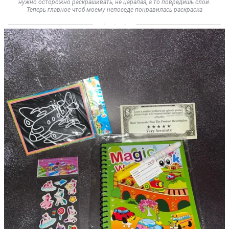
нужно осторожно раскрашивать, не царапая, а то повредишь слой.
Теперь главное чтоб моему непоседе понравилась раскраска