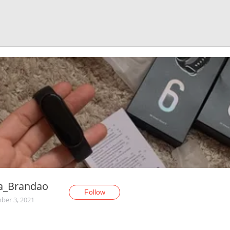
za_Brandao
Follow
er 3, 2021