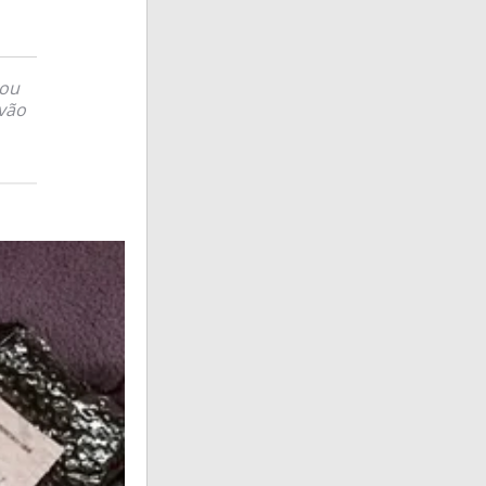
tou
vão