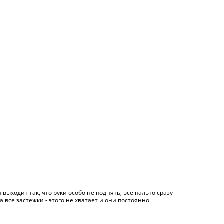
выходит так, что руки особо не поднять, все пальто сразу
ка все застежки - этого не хватает и они постоянно