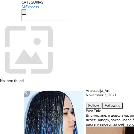
CATEGORIAS
AliExpress
No item found
Anastasija_An
November 5, 2021
Follow
Following
Post Title
Впринципе, я довольна, ро
лезет наверх, заказывала б
растегиваются за счёт того