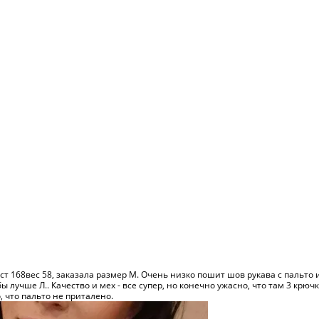
ст 168вес 58, заказала размер М. Очень низко пошит шов рукава с пальто и 
ы лучше Л.. Качество и мех - все супер, но конечно ужасно, что там 3 крюч
, что пальто не приталено.