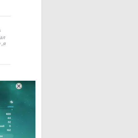
ё
ал
 ,я