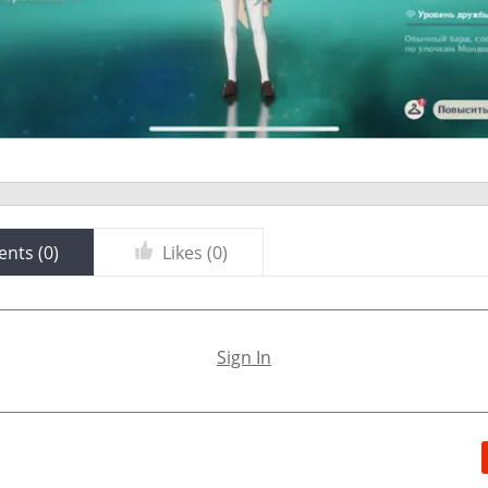
nts (
0
)
Likes (
0
)
Sign In