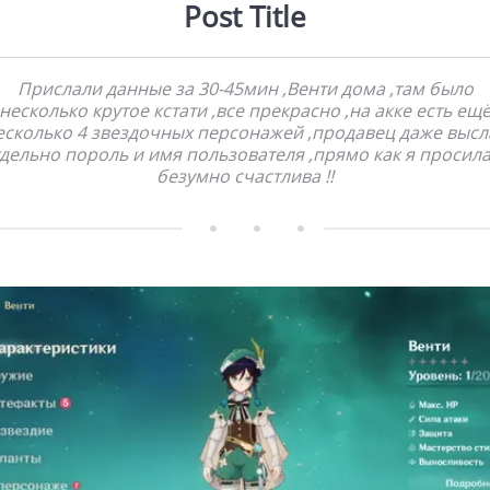
Post Title
Прислали данные за 30-45мин ,Венти дома ,там было
несколько крутое кстати ,все прекрасно ,на акке есть ещ
есколько 4 звездочных персонажей ,продавец даже высл
дельно пороль и имя пользователя ,прямо как я просила
безумно счастлива !!