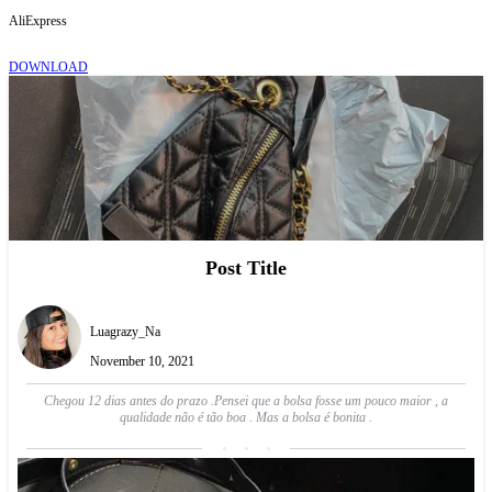
AliExpress
DOWNLOAD
Post Title
Luagrazy_Na
November 10, 2021
Chegou 12 dias antes do prazo .Pensei que a bolsa fosse um pouco maior , a
qualidade não é tão boa . Mas a bolsa é bonita .