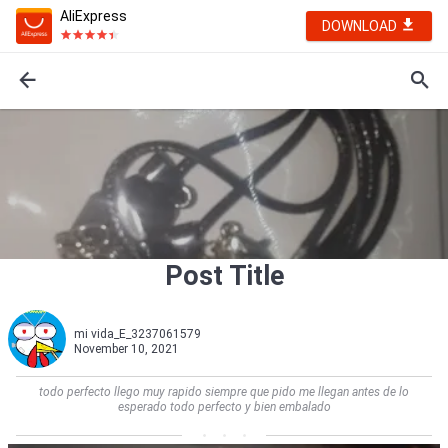
AliExpress
DOWNLOAD
Post Title
mi vida_E_3237061579
November 10, 2021
todo perfecto llego muy rapido siempre que pido me llegan antes de lo
esperado todo perfecto y bien embalado