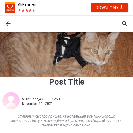
AliExpress
DOWNLOAD
Post Title
5182User_4933836263
November 11, 2021
Отличный,быстро пришёл, качественный все тини хорошо
закреплены.Коту 4 месяца ,брали S ,немного свободный,ну ничего
подрастёт и будул самое оно.