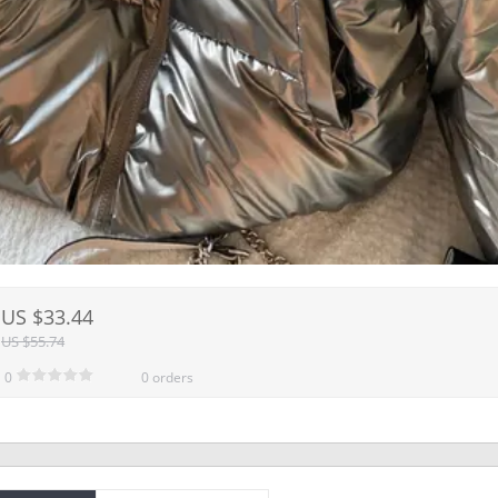
US $33.44
US $55.74
0
0 orders