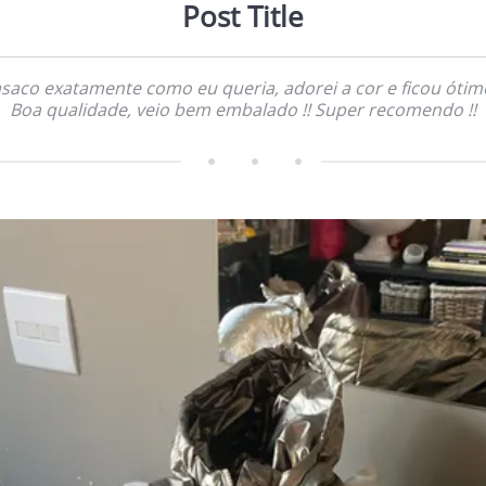
Post Title
saco exatamente como eu queria, adorei a cor e ficou ótimo
Boa qualidade, veio bem embalado !! Super recomendo !!