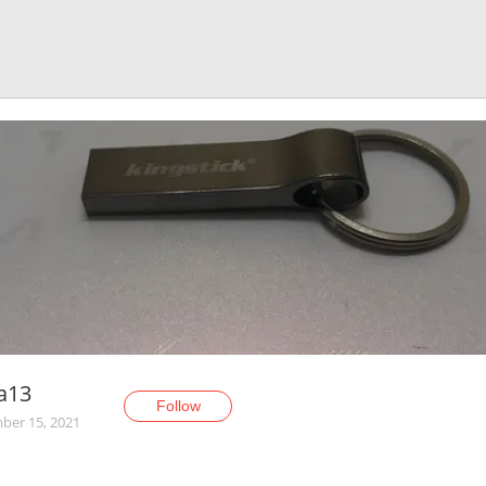
a13
Follow
er 15, 2021