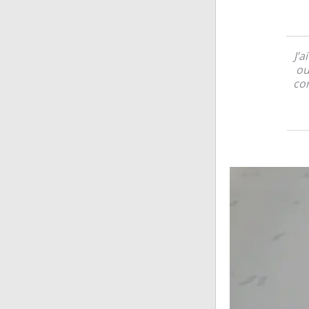
J’a
ou
con