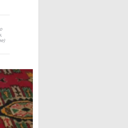
о
,
ие)