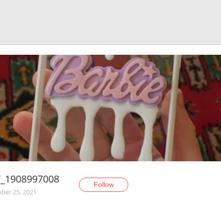
V_1908997008
Follow
er 25, 2021