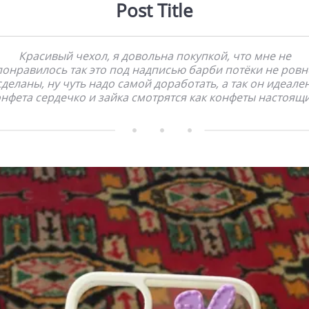
Post Title
Красивый чехол, я довольна покупкой, что мне не
понравилось так это под надписью барби потёки не ровн
сделаны, ну чуть надо самой доработать, а так он идеален
нфета сердечко и зайка смотрятся как конфеты настоящ