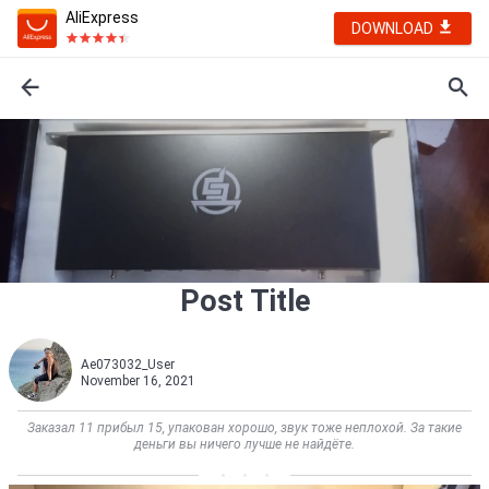
AliExpress
DOWNLOAD
Post Title
Ae073032_User
November 16, 2021
Заказал 11 прибыл 15, упакован хорошо, звук тоже неплохой. За такие
деньги вы ничего лучше не найдёте.